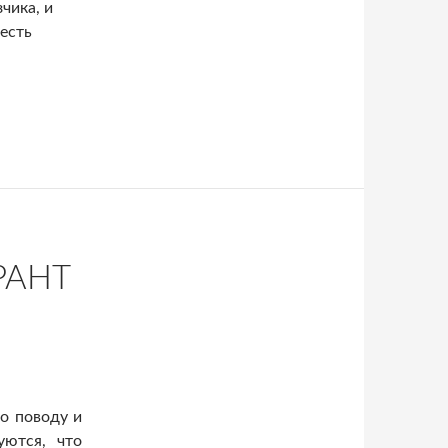
чика, и
есть
РАНТ
о поводу и
уются, что