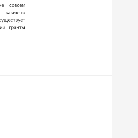
не совсем
 каких-то
существует
ии гранты
как получить грант на развитие бизнеса