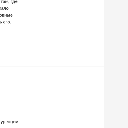
там, где
мало
новные
 его.
куренции