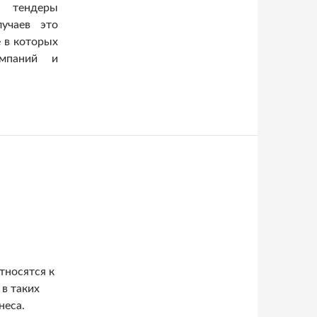
и тендеры
учаев это
е в которых
омпаний и
ендеры
тносятся к
 в таких
неса.